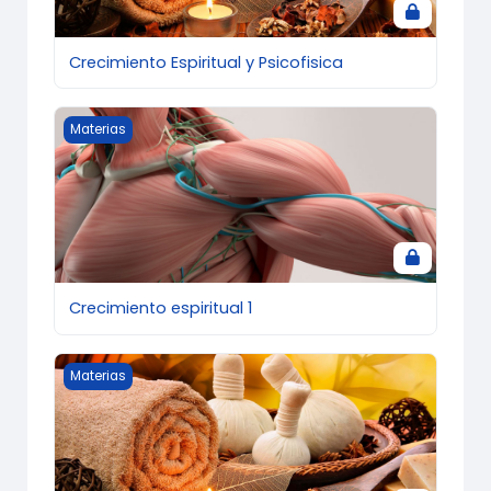
Crecimiento Espiritual y Psicofisica
Crecimiento espiritual 1
Materias
Crecimiento espiritual 1
Ética y Valores
Materias