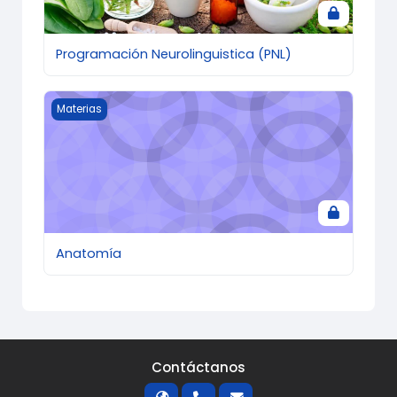
Programación Neurolinguistica (PNL)
Anatomía
Materias
Anatomía
Contáctanos