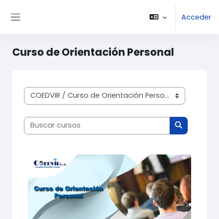
Salta al contenido principal
Acceder
Panel lateral
Curso de Orientación Personal
Categorías
Buscar cursos
Buscar cur