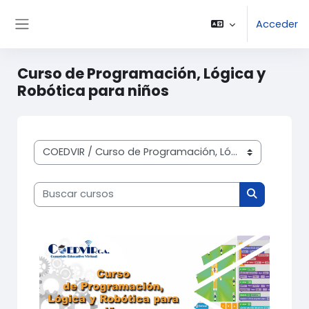
Salta al contenido principal
Acceder
Panel lateral
Curso de Programación, Lógica y
Robótica para niños
Categorías
Buscar cursos
Buscar cur