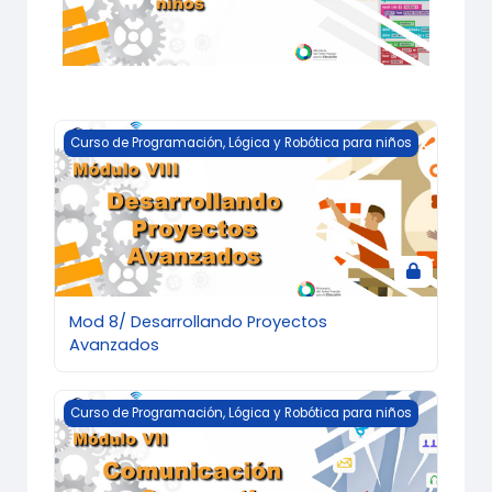
Mod 8/ Desarrollando Proyectos Avanzados
Curso de Programación, Lógica y Robótica para niños
Mod 8/ Desarrollando Proyectos
Avanzados
Mod 7/ Comunicación y Compartir Proyectos
Curso de Programación, Lógica y Robótica para niños