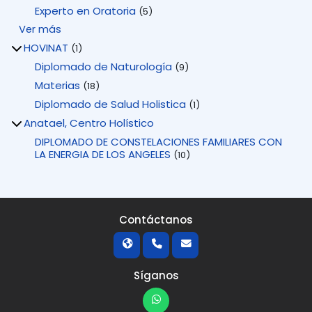
Experto en Oratoria
(5)
Ver más
HOVINAT
(1)
Diplomado de Naturología
(9)
Materias
(18)
Diplomado de Salud Holistica
(1)
Anatael, Centro Holístico
DIPLOMADO DE CONSTELACIONES FAMILIARES CON
LA ENERGIA DE LOS ANGELES
(10)
Contáctanos
Síganos